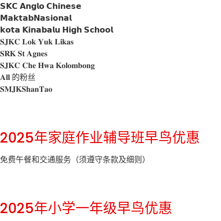
𝗦𝗞𝗖 𝗔𝗻𝗴𝗹𝗼 𝗖𝗵𝗶𝗻𝗲𝘀𝗲
𝗠𝗮𝗸𝘁𝗮𝗯𝗡𝗮𝘀𝗶𝗼𝗻𝗮𝗹
𝗸𝗼𝘁𝗮 𝗞𝗶𝗻𝗮𝗯𝗮𝗹𝘂 𝗛𝗶𝗴𝗵 𝗦𝗰𝗵𝗼𝗼𝗹
𝐒𝐉𝐊𝐂 𝐋𝐨𝐤 𝐘𝐮𝐤 𝐋𝐢𝐤𝐚𝐬
𝐒𝐑𝐊 𝐒𝐭 𝐀𝐠𝐧𝐞𝐬
𝐒𝐉𝐊𝐂 𝐂𝐡𝐞 𝐇𝐰𝐚 𝐊𝐨𝐥𝐨𝐦𝐛𝐨𝐧𝐠
𝐀𝐥𝐥 的粉丝
𝐒𝐌𝐉𝐊𝐒𝐡𝐚𝐧𝐓𝐚𝐨
2025年家庭作业辅导班早鸟优惠
免费午餐和交通服务（须遵守条款及细则）
2025年小学一年级早鸟优惠