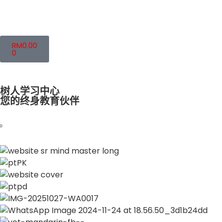
RM
0.00
0
树人学习中心
您的终身教育伙伴
我们