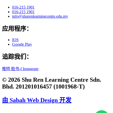
016-215 1901
016-215 1901
info@shurenlearningcentre.edu.my
应用程序：
IOS
Google Play
追踪我们：
推特
脸书-f
Instagram
© 2026 Shu Ren Learning Centre Sdn.
Bhd. 201201016457 (1001968-T)
由 Sabah Web Design 开发